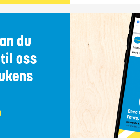
an du
til oss
 ukens