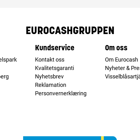
EUROCASHGRUPPEN
Kundservice
Om oss
elspark
Kontakt oss
Om Eurocash
Kvalitetsgaranti
Nyheter & Pre
berg
Nyhetsbrev
Visselblåsartj
Reklamation
Personvernerklæring