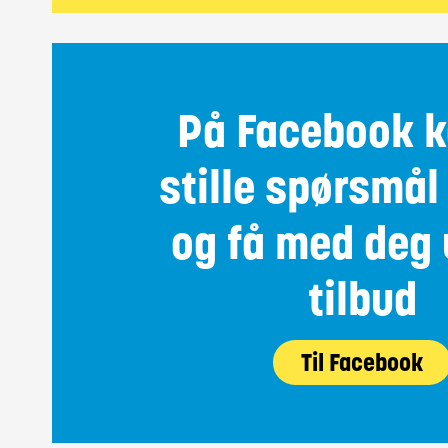
På Facebook k
stille spørsmål 
og få med deg
tilbud
Til Facebook