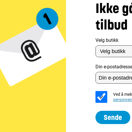
Ikke g
tilbud
Velg butikk
Din e-postadress
Ved å mel
personver
Sende