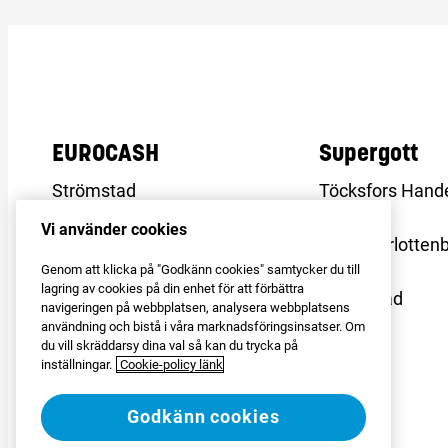
EUROCASH
Supergott
Strömstad
Töcksfors Hand
Eda/Charlottenberg
Storlien
Vi använder cookies
Långflon
Eda/Charlotten
Storlien
Långflon
Genom att klicka på "Godkänn cookies" samtycker du till
lagring av cookies på din enhet för att förbättra
Svinesund
Strömstad
navigeringen på webbplatsen, analysera webbplatsens
Töcksfors Handelspark
användning och bistå i våra marknadsföringsinsatser. Om
du vill skräddarsy dina val så kan du trycka på
Töcksfors Shoppingcenter
inställningar.
Cookie-policy länk
Godkänn cookies