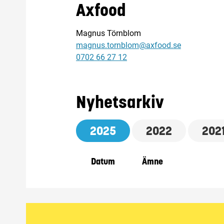
Axfood
Magnus Törnblom
magnus.tornblom@axfood.se
0702 66 27 12
Nyhetsarkiv
2025
2022
202
Datum
Ämne