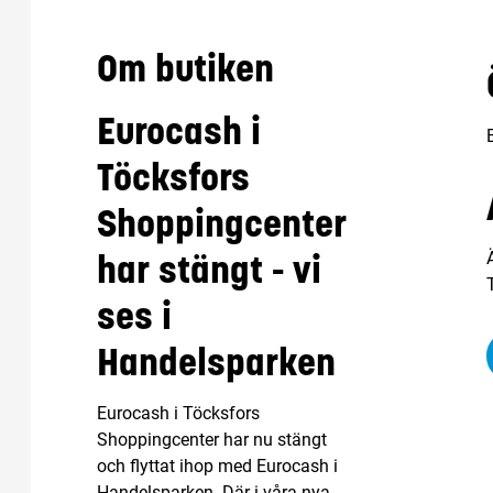
Om butiken
Eurocash i
Töcksfors
Shoppingcenter
har stängt - vi
ses i
Handelsparken
Eurocash i Töcksfors
Shoppingcenter har nu stängt
och flyttat ihop med Eurocash i
Handelsparken. Där i våra nya