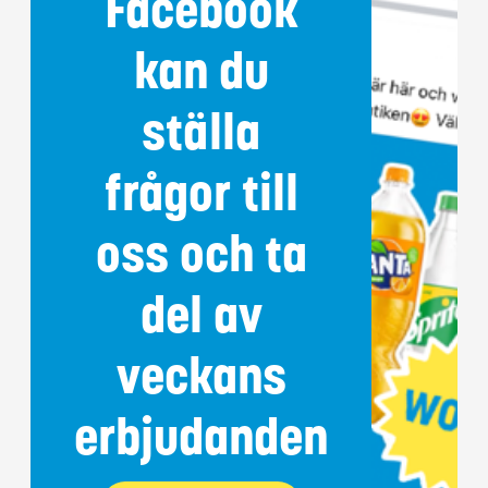
Facebook
kan du
ställa
frågor till
oss och ta
del av
veckans
erbjudanden