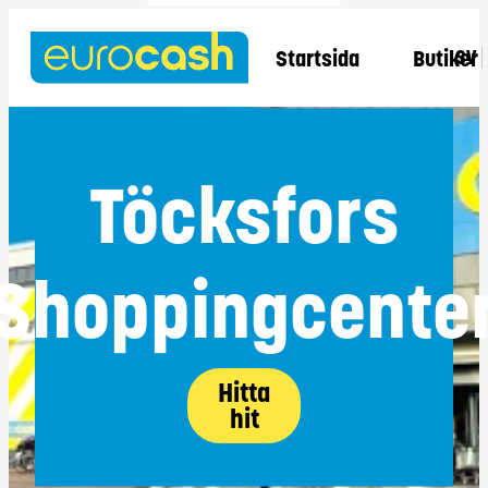
Startsida
Butiker
SV
Töcksfors
Shoppingcente
Hitta
hit