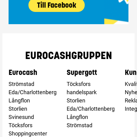
Till Facebook
EUROCASHGRUPPEN
Eurocash
Supergott
Kun
Strömstad
Töcksfors
Kvali
Eda/Charlottenberg
handelspark
Nyhe
Långflon
Storlien
Rekl
Storlien
Eda/Charlottenberg
Integ
Svinesund
Långflon
Töcksfors
Strömstad
Shoppingcenter